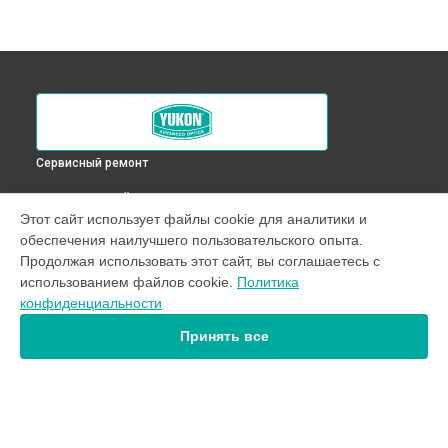
Сервисный ремонт
ВЫБЕРИ СВОЙ ГОРОД
Этот сайт использует файлы cookie для аналитики и
Смещение линз оптического прицела RT 6x50 S Yukon в
обеспечения наилучшего пользовательского опыта.
Краснодаре
Продолжая использовать этот сайт, вы соглашаетесь с
Смещение линз оптического прицела RT 6x50 S Yukon в
использованием файлов cookie.
Политика
Ростове-на-Дону
конфиденциальности
Смещение линз оптического прицела RT 6x50 S Yukon в
Нижнем Новгороде
Принять все
Смещение линз оптического прицела RT 6x50 S Yukon в
Новосибирске
Смещение линз оптического прицела RT 6x50 S Yukon в
Челябинске
Смещение линз оптического прицела RT 6x50 S Yukon в
УСТРОЙСТВА