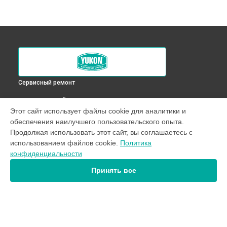
Сервисный ремонт
ВЫБЕРИ СВОЙ ГОРОД
Этот сайт использует файлы cookie для аналитики и
Диагностика оптического прицела Nordforce XQ30 Yukon в
обеспечения наилучшего пользовательского опыта.
Краснодаре
Продолжая использовать этот сайт, вы соглашаетесь с
Диагностика оптического прицела Nordforce XQ30 Yukon в
использованием файлов cookie.
Политика
Ростове-на-Дону
конфиденциальности
Диагностика оптического прицела Nordforce XQ30 Yukon в
Нижнем Новгороде
Принять все
Диагностика оптического прицела Nordforce XQ30 Yukon в
Новосибирске
Диагностика оптического прицела Nordforce XQ30 Yukon в
Челябинске
Диагностика оптического прицела Nordforce XQ30 Yukon в
УСТРОЙСТВА