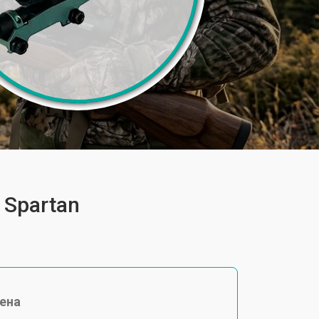
 Spartan
ена