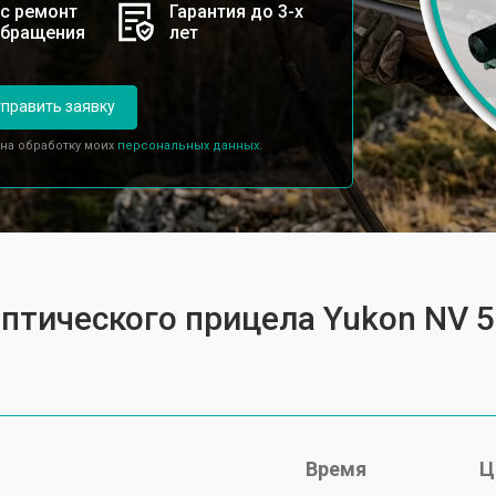
с ремонт
Гарантия до 3-х
обращения
лет
править заявку
 на обработку моих
персональных данных.
птического прицела Yukon NV 5
Время
Ц