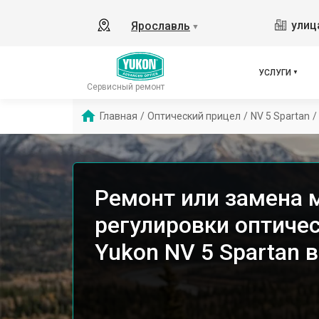
улиц
Ярославль
▼
УСЛУГИ
Сервисный ремонт
Главная
/
Оптический прицел
/
NV 5 Spartan
/
Ремонт или замена 
регулировки оптиче
Yukon NV 5 Spartan 