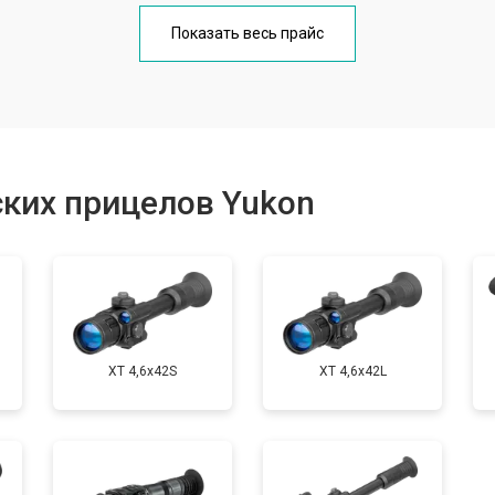
от 70 мин
о
Показать весь прайс
от 60 мин
о
от 170 мин
о
ких прицелов Yukon
от 60 мин
о
XT 4,6x42S
XT 4,6x42L