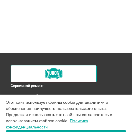
Сервисный ремонт
ВЫБЕРИ СВОЙ ГОРОД
Этот сайт использует файлы cookie для аналитики и
Ремонт оптического прицела XT 6,5x50S Yukon в
обеспечения наилучшего пользовательского опыта.
Краснодаре
Продолжая использовать этот сайт, вы соглашаетесь с
Ремонт оптического прицела XT 6,5x50S Yukon в
Ростове-
использованием файлов cookie.
Политика
на-Дону
конфиденциальности
Ремонт оптического прицела XT 6,5x50S Yukon в
Нижнем